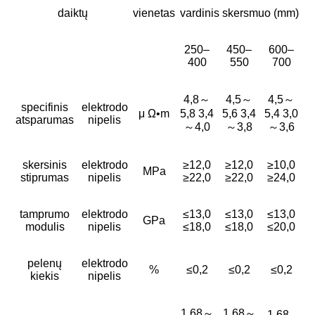
daiktų
vienetas
vardinis skersmuo (mm)
250–
450–
600–
400
550
700
4,8～
4,5～
4,5～
specifinis
elektrodo
μ Ω•m
5,8 3,4
5,6 3,4
5,4 3,0
atsparumas
nipelis
～4,0
～3,8
～3,6
skersinis
elektrodo
≥12,0
≥12,0
≥10,0
MPa
stiprumas
nipelis
≥22,0
≥22,0
≥24,0
tamprumo
elektrodo
≤13,0
≤13,0
≤13,0
GPa
modulis
nipelis
≤18,0
≤18,0
≤20,0
pelenų
elektrodo
%
≤0,2
≤0,2
≤0,2
kiekis
nipelis
1,68～
1,68～
1,68–