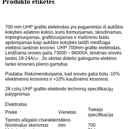
Produkto etiketės
700 mm UHP grafito elektrodas yra pagamintas iš aukštos
kokybės adatinio kokso, kuris formuojamas, skrudinamas,
impregnuojamas, grafitizuojamas ir mašininiu būdu
apdorojamas kaip aukštos kokybės laidži medžiaga
elektros lankinei krosnei. UHP 700mm grafito elektrodas,
Leidžiama srovės galia 73000 ~ 96000A, leistinas srovės
tankis 18-24A/㎡. Jis skirtas didelio galingumo elektros
lanko krosnies plieno gamybai.
Pastaba: Rekomenduojama, kad srovės galia būtų -10%
elektrinėms krosnims ir +10% kaušinėms krosnims.
28 colių UHP grafito elektrodo techninių specifikacijų
palyginimas
Elektrodas
Tiekėjo
Prekė
Vienetas
specifikacija
Tipinės ašigalio charakteristikos
Nominalus skersmuo
mm
700