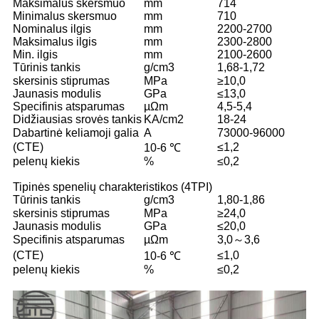
Maksimalus skersmuo
mm
714
Minimalus skersmuo
mm
710
Nominalus ilgis
mm
2200-2700
Maksimalus ilgis
mm
2300-2800
Min. ilgis
mm
2100-2600
Tūrinis tankis
g/cm3
1,68-1,72
skersinis stiprumas
MPa
≥10,0
Jaunasis modulis
GPa
≤13,0
Specifinis atsparumas
µΩm
4,5-5,4
Didžiausias srovės tankis
KA/cm2
18-24
Dabartinė keliamoji galia
A
73000-96000
(CTE)
≤1,2
10-6 ℃
pelenų kiekis
%
≤0,2
Tipinės spenelių charakteristikos (4TPI)
Tūrinis tankis
g/cm3
1,80-1,86
skersinis stiprumas
MPa
≥24,0
Jaunasis modulis
GPa
≤20,0
Specifinis atsparumas
µΩm
3,0～3,6
(CTE)
≤1,0
10-6 ℃
pelenų kiekis
%
≤0,2