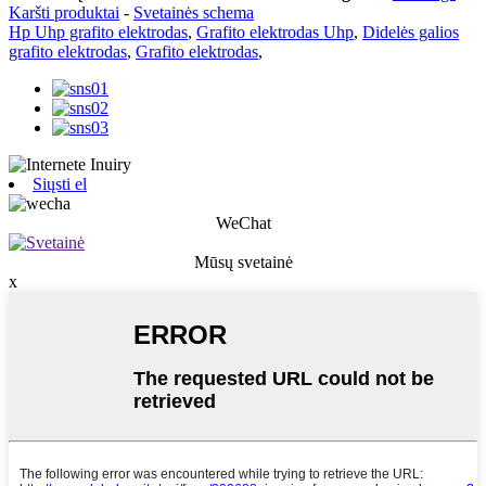
Karšti produktai
-
Svetainės schema
Hp Uhp grafito elektrodas
,
Grafito elektrodas Uhp
,
Didelės galios
grafito elektrodas
,
Grafito elektrodas
,
Siųsti el
WeChat
Mūsų svetainė
x