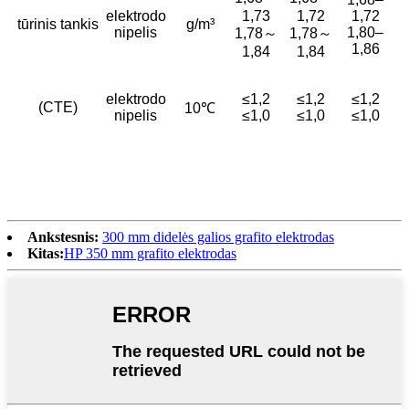
elektrodo
1,73
1,72
1,72
tūrinis tankis
g/m³
nipelis
1,80–
1,78～
1,78～
1,86
1,84
1,84
elektrodo
≤1,2
≤1,2
≤1,2
(CTE)
10℃
nipelis
≤1,0
≤1,0
≤1,0
Ankstesnis:
300 mm didelės galios grafito elektrodas
Kitas:
HP 350 mm grafito elektrodas