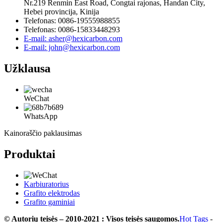
Nr.219 Renmin East Road, Congtai rajonas, Handan City,
Hebei provincija, Kinija
Telefonas: 0086-19555988855
Telefonas: 0086-15833448293
E-mail: asher@hexicarbon.com
E-mail: john@hexicarbon.com
Užklausa
WeChat
WhatsApp
Kainoraščio paklausimas
Produktai
Karbiuratorius
Grafito elektrodas
Grafito gaminiai
© Autorių teisės – 2010-2021 : Visos teisės saugomos.
Hot Tags
-