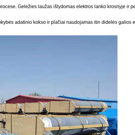
ocese. Geležies laužas išlydomas elektros lanko krosnyje ir perd
bės adatinio kokso ir plačiai naudojamas itin didelės galios ele