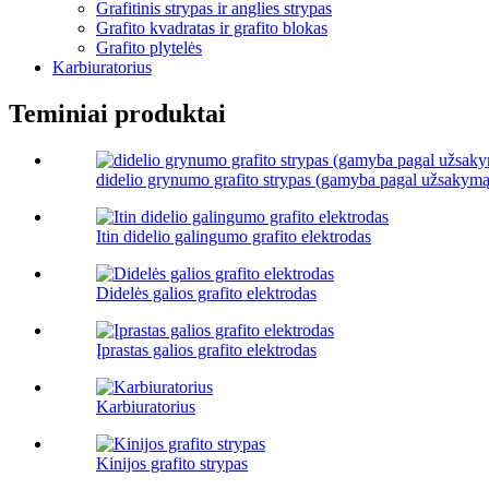
Grafitinis strypas ir anglies strypas
Grafito kvadratas ir grafito blokas
Grafito plytelės
Karbiuratorius
Teminiai produktai
didelio grynumo grafito strypas (gamyba pagal užsakymą
Itin didelio galingumo grafito elektrodas
Didelės galios grafito elektrodas
Įprastas galios grafito elektrodas
Karbiuratorius
Kinijos grafito strypas