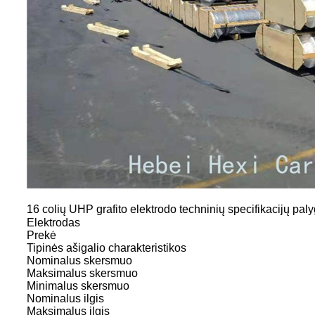
16 colių UHP grafito elektrodo techninių specifikacijų pal
Elektrodas
Prekė
Tipinės ašigalio charakteristikos
Nominalus skersmuo
Maksimalus skersmuo
Minimalus skersmuo
Nominalus ilgis
Maksimalus ilgis