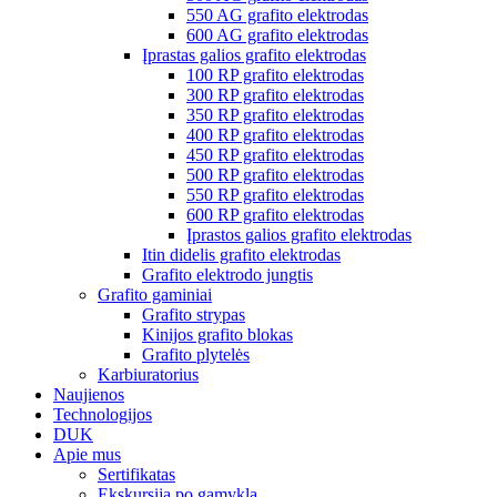
550 AG grafito elektrodas
600 AG grafito elektrodas
Įprastas galios grafito elektrodas
100 RP grafito elektrodas
300 RP grafito elektrodas
350 RP grafito elektrodas
400 RP grafito elektrodas
450 RP grafito elektrodas
500 RP grafito elektrodas
550 RP grafito elektrodas
600 RP grafito elektrodas
Įprastos galios grafito elektrodas
Itin didelis grafito elektrodas
Grafito elektrodo jungtis
Grafito gaminiai
Grafito strypas
Kinijos grafito blokas
Grafito plytelės
Karbiuratorius
Naujienos
Technologijos
DUK
Apie mus
Sertifikatas
Ekskursija po gamyklą